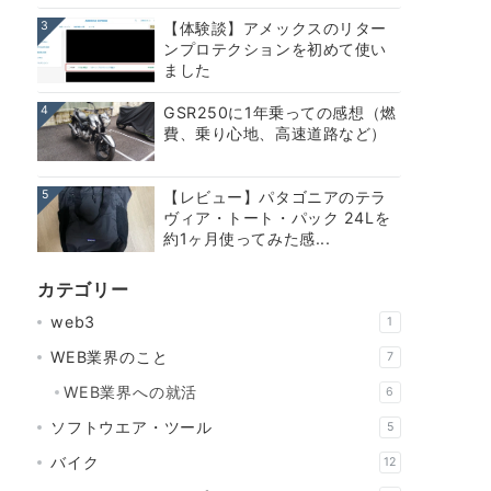
3
【体験談】アメックスのリター
ンプロテクションを初めて使い
ました
4
GSR250に1年乗っての感想（燃
費、乗り心地、高速道路など）
5
【レビュー】パタゴニアのテラ
ヴィア・トート・パック 24Lを
約1ヶ月使ってみた感...
カテゴリー
web3
1
WEB業界のこと
7
WEB業界への就活
6
ソフトウエア・ツール
5
バイク
12