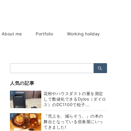
About me
Portfolio
Working holiday
検
索：
人気の記事
1
花粉やハウスダストの量を測定
して数値化できるDylos（ダイロ
ス）のDC1100で粒子...
2
『売上を、減らそう。』の本の
舞台となっている佰食屋にいっ
てきました!