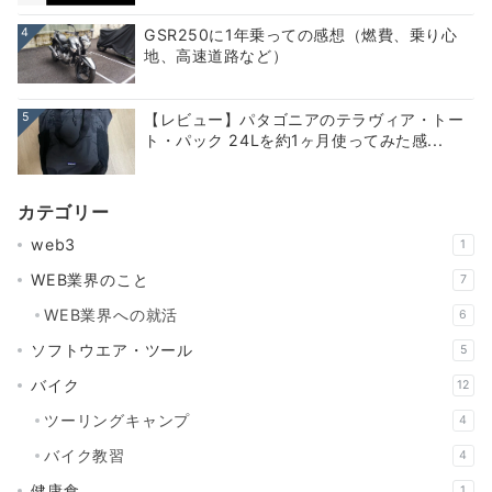
4
GSR250に1年乗っての感想（燃費、乗り心
地、高速道路など）
5
【レビュー】パタゴニアのテラヴィア・トー
ト・パック 24Lを約1ヶ月使ってみた感...
カテゴリー
web3
1
WEB業界のこと
7
WEB業界への就活
6
ソフトウエア・ツール
5
バイク
12
ツーリングキャンプ
4
バイク教習
4
健康食
1