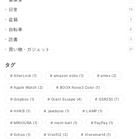
日常
16
盆栽
2
自転車
8
読書
3
買い物・ガジェット
21
タグ
AlterLock
(1)
amazon echo
(1)
amex
(2)
Apple Watch
(2)
BOOX Nova3 Color
(1)
dropbox
(1)
Giant Escape
(4)
GSR250
(7)
HHKB
(1)
Jawbone
(1)
LAMP
(1)
MINOURA
(1)
mont-bell
(1)
PayPay
(1)
Schoo
(1)
Vivofit2
(2)
Vivosmart4
(1)