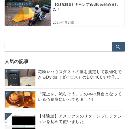
ツーリングキャンプ
【GSR250】キャンプYouTube始めまし
た！
2021年1月21日
検
索：
人気の記事
1
花粉やハウスダストの量を測定して数値化で
きるDylos（ダイロス）のDC1100で粒子...
2
『売上を、減らそう。』の本の舞台となって
いる佰食屋にいってきました!
3
【体験談】アメックスのリターンプロテクシ
ョンを初めて使いました