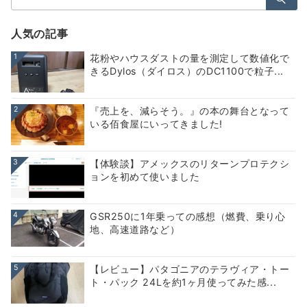
索：
人気の記事
1
花粉やハウスダストの量を測定して数値化で
きるDylos（ダイロス）のDC1100で粒子...
2
『売上を、減らそう。』の本の舞台となって
いる佰食屋にいってきました!
3
【体験談】アメックスのリターンプロテクシ
ョンを初めて使いました
4
GSR250に1年乗っての感想（燃費、乗り心
地、高速道路など）
5
【レビュー】パタゴニアのテラヴィア・トー
ト・パック 24Lを約1ヶ月使ってみた感...