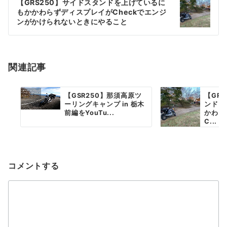
ゲ
【GRS250】サイドスタンドを上げているに
もかかわらずディスプレイがCheckでエンジ
ー
ンがかけられないときにやること
シ
ョ
関連記事
ン
【GSR250】那須高原ツ
【GR
ーリングキャンプ in 栃木
ンドを
前編をYouTu...
かわら
C...
コメントする