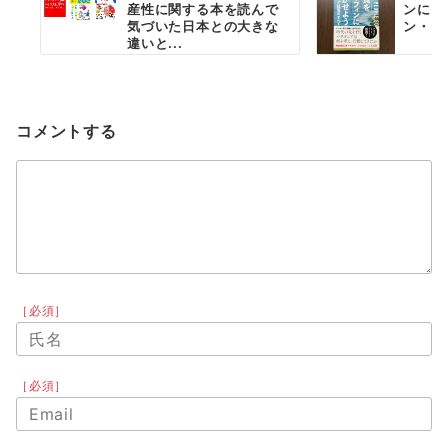
シ
産性に関する本を読んで
ンにい
気づいた日本との大きな
ン・シ
ョ
違いと...
ン
コメントする
［必須］
［必須］