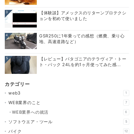
3
【体験談】アメックスのリターンプロテクシ
ョンを初めて使いました
4
GSR250に1年乗っての感想（燃費、乗り心
地、高速道路など）
5
【レビュー】パタゴニアのテラヴィア・トー
ト・パック 24Lを約1ヶ月使ってみた感...
カテゴリー
web3
1
WEB業界のこと
7
WEB業界への就活
6
ソフトウエア・ツール
5
バイク
12