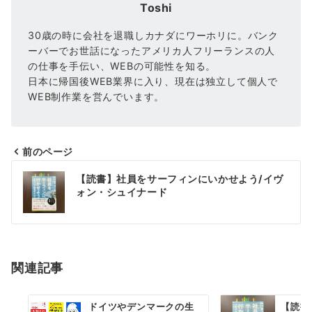
Toshi
30歳の時に会社を退職しカナダにワーホリに。バンク
ーバーでお世話になったアメリカ人フリーランスの人
の仕事を手伝い、WEBの可能性を知る。
日本に帰国後WEB業界に入り、現在は独立して個人で
WEB制作業を営んでいます。
前のページ
投
【読書】社員をサーフィンにいかせよう/イヴ
稿
ォン・シュイナード
ナ
ビ
ゲ
関連記事
ー
ドイツやデンマークの生
【読書