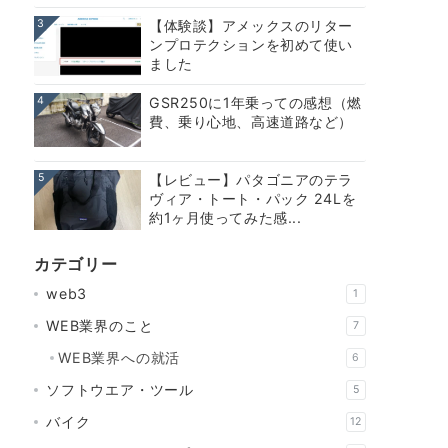
3
【体験談】アメックスのリター
ンプロテクションを初めて使い
ました
4
GSR250に1年乗っての感想（燃
費、乗り心地、高速道路など）
5
【レビュー】パタゴニアのテラ
ヴィア・トート・パック 24Lを
約1ヶ月使ってみた感...
カテゴリー
web3
1
WEB業界のこと
7
WEB業界への就活
6
ソフトウエア・ツール
5
バイク
12