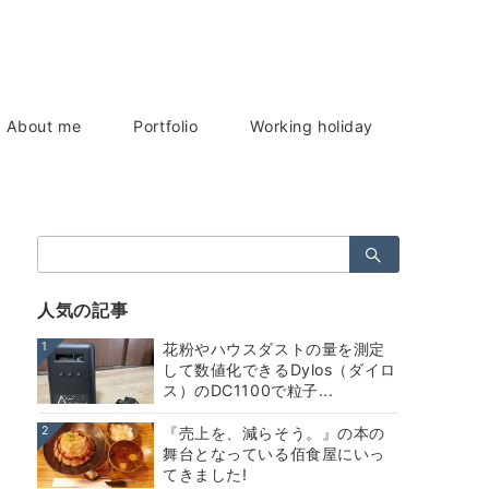
About me
Portfolio
Working holiday
検
索：
人気の記事
1
花粉やハウスダストの量を測定
して数値化できるDylos（ダイロ
ス）のDC1100で粒子...
2
『売上を、減らそう。』の本の
舞台となっている佰食屋にいっ
てきました!