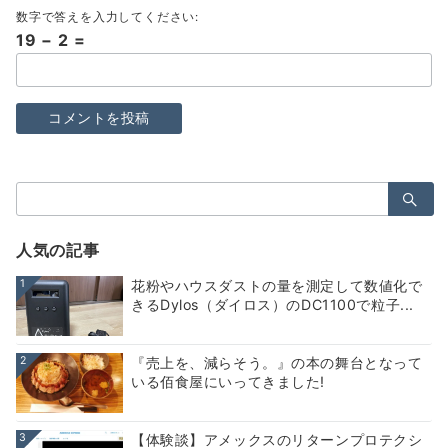
数字で答えを入力してください:
19 − 2 =
検
索：
人気の記事
1
花粉やハウスダストの量を測定して数値化で
きるDylos（ダイロス）のDC1100で粒子...
2
『売上を、減らそう。』の本の舞台となって
いる佰食屋にいってきました!
3
【体験談】アメックスのリターンプロテクシ