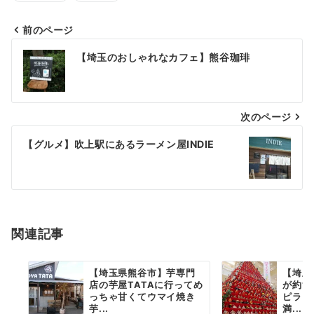
前のページ
投
【埼玉のおしゃれなカフェ】熊谷珈琲
稿
ナ
次のページ
ビ
ゲ
【グルメ】吹上駅にあるラーメン屋INDIE
ー
シ
ョ
関連記事
ン
【埼玉県熊谷市】芋専門
【埼玉
店の芋屋TATAに行ってめ
が約1
っちゃ甘くてウマイ焼き
ピラミ
芋...
満...