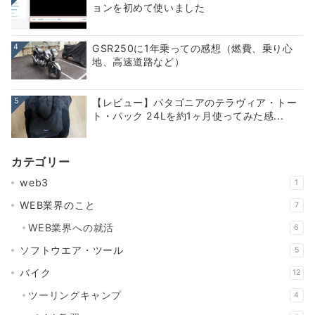
ョンを初めて使いました
4
GSR250に1年乗っての感想（燃費、乗り心
地、高速道路など）
5
【レビュー】パタゴニアのテラヴィア・トー
ト・パック 24Lを約1ヶ月使ってみた感...
カテゴリー
web3
1
WEB業界のこと
7
WEB業界への就活
6
ソフトウエア・ツール
5
バイク
12
ツーリングキャンプ
4